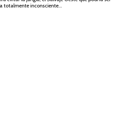
a totalmente inconsciente...
A
Lo
eme
Te
Au
Co