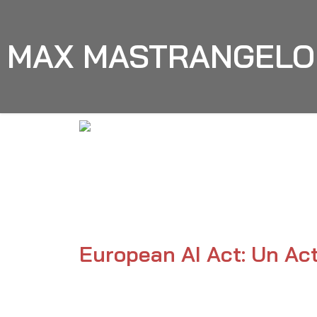
MAX MASTRANGELO
Max Mastrangelo
AI
European AI Act: Un Ac
22/03/2024
Max Mastrangelo