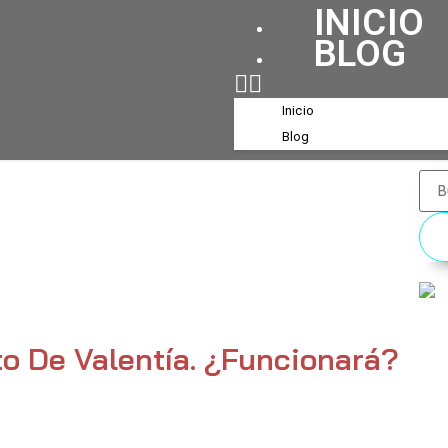
INICIO
BLOG
Inicio
Blog
to De Valentía. ¿Funcionará?