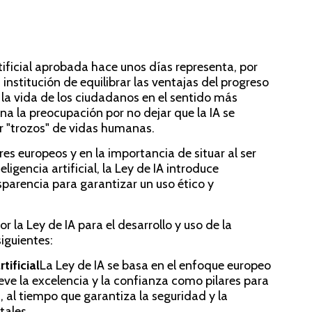
rtificial aprobada hace unos días representa, por
institución de equilibrar las ventajas del progreso
 la vida de los ciudadanos en el sentido más
A
rna la preocupación por no dejar que la IA se
r "trozos" de vidas humanas.
Int
res europeos y en la importancia de situar al ser
ligencia artificial, la Ley de IA introduce
sparencia para garantizar un uso ético y
PY
.
La i
r la Ley de IA para el desarrollo y uso de la
de l
siguientes:
peq
tam
tificial
La Ley de IA se basa en el enfoque europeo
par
ueve la excelencia y la confianza como pilares para
a, al tiempo que garantiza la seguridad y la
Le
tales.