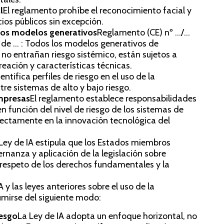
10 
l
El reglamento prohíbe el reconocimiento facial y
ios públicos sin excepción.
los modelos generativos
Reglamento (CE) nº .../...
de ... : Todos los modelos generativos de
ue no entrañan riesgo sistémico, están sujetos a
reación y características técnicas.
entifica perfiles de riesgo en el uso de la
ntre sistemas de alto y bajo riesgo.
empresas
El reglamento establece responsabilidades
en función del nivel de riesgo de los sistemas de
 directamente en la innovación tecnológica del
Ley de IA estipula que los Estados miembros
nanza y aplicación de la legislación sobre
el respeto de los derechos fundamentales y la
A
A y las leyes anteriores sobre el uso de la
sumirse del siguiente modo:
Go
iesgo
La Ley de IA adopta un enfoque horizontal, no