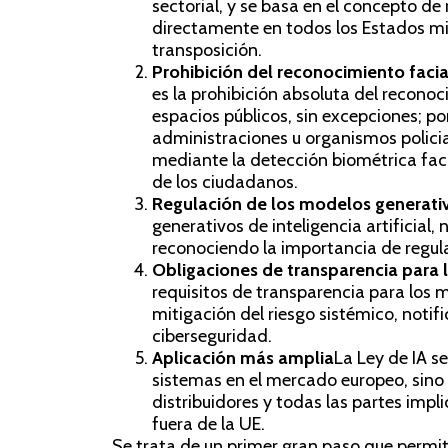
sectorial, y se basa en el concepto de
directamente en todos los Estados mi
transposición.
Prohibición del reconocimiento facia
es la prohibición absoluta del reconoc
espacios públicos, sin excepciones; po
administraciones u organismos policia
mediante la detección biométrica facia
de los ciudadanos.
Regulación de los modelos generativ
generativos de inteligencia artificial, 
reconociendo la importancia de regular
Obligaciones de transparencia para 
requisitos de transparencia para los 
mitigación del riesgo sistémico, notif
ciberseguridad.
Aplicación más amplia
La Ley de IA s
sistemas en el mercado europeo, sino 
distribuidores y todas las partes impli
fuera de la UE.
Se trata de un primer gran paso que permitir