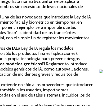
 riesgo. Esta normativa uniforme se aplicará
Es
embros sin necesidad de leyes nacionales de
Ga
l
Una de las novedades que introduce la Ley de IA
imiento facial y biométrico en tiempo real en
r poner un ejemplo, será imposible que las
Goog
les "lean" la identidad de los transeúntes
con
l, con el simple fin de registrar los movimientos
pres
lla
os de IA
La Ley de IA regula los modelos
Le
no sólo los productos finales (aplicaciones),
 la propia tecnología para prevenir riesgos.
26 
los modelos genéricos
El Reglamento introduce
modelos genéricos de IA, como autoevaluaciones,
icación de incidentes graves y requisitos de
e extiende no sólo a los proveedores que introducen
también a los usuarios, importadores,
cadas en el uso de tales sistemas, incluidos los de
á evitar la jungla, el Salvaje Oeste que podría ser